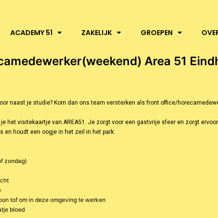
ACADEMY 51
ZAKELIJK
GROEPEN
OVE
orecamedewerker(weekend) Area 51 Ein
 voor naast je studie? Kom dan ons team versterken als front office/horecamedewe
je het visitekaartje van AREA51. Je zorgt voor een gastvrije sfeer en zorgt erv
en houdt een oogje in het zeil in het park.
of zondag)
icht
e
ewoon tof om in deze omgeving te werken
atje bloed