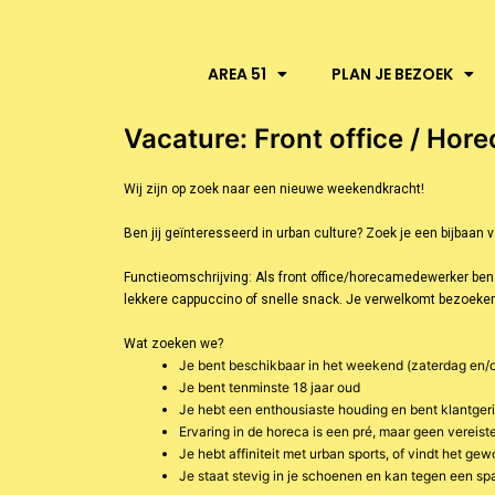
AREA 51
PLAN JE BEZOEK
Vacature: Front office / H
Wij zijn op zoek naar een nieuwe
weekendkracht
!
Ben jij geïnteresseerd in urban culture? Zoek je een bijbaan
Functieomschrijving:
Als front office/horecamedewerker ben 
lekkere cappuccino of snelle snack. Je verwelkomt bezoekers 
Wat zoeken we?
Je bent beschikbaar in het weekend (zaterdag en/
Je bent tenminste 18 jaar oud
Je hebt een enthousiaste houding en bent klantger
Ervaring in de horeca is een pré, maar geen vereist
Je hebt affiniteit met urban sports, of vindt het g
Je staat stevig in je schoenen en kan tegen een sp