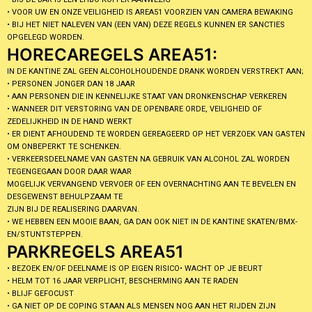
• VOOR UW EN ONZE VEILIGHEID IS AREA51 VOORZIEN VAN CAMERA BEWAKING
• BIJ HET NIET NALEVEN VAN (EEN VAN) DEZE REGELS KUNNEN ER SANCTIES
OPGELEGD WORDEN.
HORECAREGELS AREA51:
IN DE KANTINE ZAL GEEN ALCOHOLHOUDENDE DRANK WORDEN VERSTREKT AAN;
• PERSONEN JONGER DAN 18 JAAR
• AAN PERSONEN DIE IN KENNELIJKE STAAT VAN DRONKENSCHAP VERKEREN
• WANNEER DIT VERSTORING VAN DE OPENBARE ORDE, VEILIGHEID OF
ZEDELIJKHEID IN DE HAND WERKT
• ER DIENT AFHOUDEND TE WORDEN GEREAGEERD OP HET VERZOEK VAN GASTEN
OM ONBEPERKT TE SCHENKEN.
• VERKEERSDEELNAME VAN GASTEN NA GEBRUIK VAN ALCOHOL ZAL WORDEN
TEGENGEGAAN DOOR DAAR WAAR
MOGELIJK VERVANGEND VERVOER OF EEN OVERNACHTING AAN TE BEVELEN EN
DESGEWENST BEHULPZAAM TE
ZIJN BIJ DE REALISERING DAARVAN.
• WE HEBBEN EEN MOOIE BAAN, GA DAN OOK NIET IN DE KANTINE SKATEN/BMX-
EN/STUNTSTEPPEN.
PARKREGELS AREA51
• BEZOEK EN/OF DEELNAME IS OP EIGEN RISICO• WACHT OP JE BEURT
• HELM TOT 16 JAAR VERPLICHT, BESCHERMING AAN TE RADEN
• BLIJF GEFOCUST
• GA NIET OP DE COPING STAAN ALS MENSEN NOG AAN HET RIJDEN ZIJN