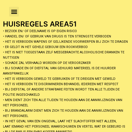
HUISREGELS AREA51
• BEZOEK EN/ OF DEELNAME IS OP EIGEN RISICO
• HANDEL EN/ OF GEBRUIK VAN DRUGS IS TEN STRENGSTE VERBODEN
• HET IS VERBODEN WAPENS OF GELIJKENDE VOORWERPEN BIJ ZICH TE DRAGEN
• ER GELDT IN HET GEHELE GEBOUW EEN ROOKVERBOD
• HET IS NIET TOEGESTAAN ZELF MEEGEBRACHTE ALCOHOLISCHE DRANKEN TE
NUTTIGEN
• SCHADE ZAL VERHAALD WORDEN OP DE VEROORZAKER
• BIJ SCHADE EN OF DIEFSTAL VAN GEHUURD MATERIEEL IS DE HUURDER
AANSPRAKELIJK
• HET IS VERBODEN GEWELD TE GEBRUIKEN OF TE DREIGEN MET GEWELD
• HET IS VERBODEN TE DISCRIMINEREN BEHANDEL IEDEREEN MET RESPECT
• BIJ DIEFSTAL OF ANDERE STRAFBARE FEITEN WORDT TEN ALLE TIJDEN DE
POLITIE INGESCHAKELD
• MEN DIENT ZICH TEN ALLE TIJDEN TE HOUDEN AAN DE AANWIJZINGEN VAN
HET PERSONEEL
• BIJ BRANDALARM DIENT MEN ZICH TE HOUDEN AAN DE AANWIJZINGEN VAN
HET PERSONEEL
• IN HET GEVAL VAN EEN ONGEVAL, LAAT HET SLACHTOFFER NIET ALLEEN,
LAAT IEMAND HET PERSONEEL WAARSCHUWEN EN VERTEL WAT ER GEBEURD IS
• BIJ DE BAR IS EEN EHBO KOFFER AANWEZIG