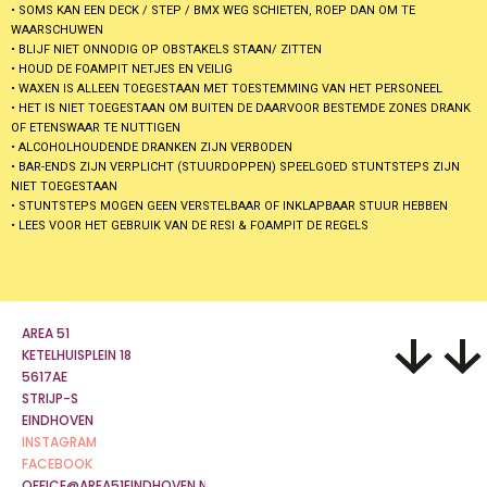
• SOMS KAN EEN DECK / STEP / BMX WEG SCHIETEN, ROEP DAN OM TE
WAARSCHUWEN
• BLIJF NIET ONNODIG OP OBSTAKELS STAAN/ ZITTEN
• HOUD DE FOAMPIT NETJES EN VEILIG
• WAXEN IS ALLEEN TOEGESTAAN MET TOESTEMMING VAN HET PERSONEEL
• HET IS NIET TOEGESTAAN OM BUITEN DE DAARVOOR BESTEMDE ZONES DRANK
OF ETENSWAAR TE NUTTIGEN
• ALCOHOLHOUDENDE DRANKEN ZIJN VERBODEN
• BAR-ENDS ZIJN VERPLICHT (STUURDOPPEN) SPEELGOED STUNTSTEPS ZIJN
NIET TOEGESTAAN
• STUNTSTEPS MOGEN GEEN VERSTELBAAR OF INKLAPBAAR STUUR HEBBEN
• LEES VOOR HET GEBRUIK VAN DE RESI & FOAMPIT DE REGELS
AREA 51
KETELHUISPLEIN 18
5617AE
STRIJP-S
EINDHOVEN
INSTAGRAM
FACEBOOK
OFFICE@AREA51EINDHOVEN.NL /